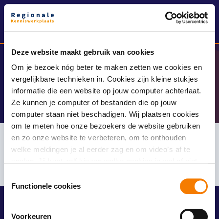
Menu
Deze website maakt gebruik van cookies
Om je bezoek nóg beter te maken zetten we cookies en
Home
/
Info
/
Archiefweb
vergelijkbare technieken in. Cookies zijn kleine stukjes
Archiefweb
informatie die een website op jouw computer achterlaat.
Ze kunnen je computer of bestanden die op jouw
computer staan niet beschadigen. Wij plaatsen cookies
om te meten hoe onze bezoekers de website gebruiken
en zo onze website te verbeteren, om te onthouden
welke meldingen je al eerder zag en om video’s af te
spelen. Jij kunt zelf kiezen welke cookies je wel of niet
accepteert.
T
Functionele cookies
o
e
s
Voorkeuren