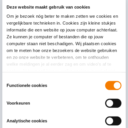
Sofie Sergeant is bijzonder lector Inclusie en
Deze website maakt gebruik van cookies
Veerkracht in het Onderwijs aan de Hogeschool
Om je bezoek nóg beter te maken zetten we cookies en
Utrecht. In haaronderzoek en onderwijs werkt zij
vergelijkbare technieken in. Cookies zijn kleine stukjes
samen met kinderen, ouders, studenten en
informatie die een website op jouw computer achterlaat.
professionals aan scholen waar ieder kind kan
Ze kunnen je computer of bestanden die op jouw
leren, groeien en meedoen. Haar verhaal biedt
computer staan niet beschadigen. Wij plaatsen cookies
praktische inzichten en inspirerende voorbeelden uit
om te meten hoe onze bezoekers de website gebruiken
en zo onze website te verbeteren, om te onthouden
de dagelijkse praktijk.
welke meldingen je al eerder zag en om video’s af te
Parkeren
spelen. Jij kunt zelf kiezen welke cookies je wel of niet
Het aantal parkeerplaatsen bij MFC De Roef is beperkt.
accepteert.
T
Parkeren in de omgeving of bij het station is mogelijk.
Functionele cookies
o
Houd rekening met ongeveer 10 minuten looptijd.
e
s
Voorkeuren
Aanmelden
t
Je kunt je aanmelden via de dit formulier:
Ja! Ik ben
e
aanwezig bij de regionale bijeenkomst Jij hoort er bij
m
Analytische cookies
m