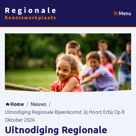
Menu
Home
/
Nieuws
/
Uitnodiging Regionale Bijeenkomst Jij Hoort Erbij Op 8
Oktober 2026
Uitnodiging Regionale